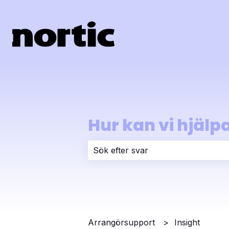
Hur kan vi hjälp
Det finns inga förslag eftersom sök
Arrangörsupport
Insight