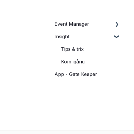
Event Manager
Insight
Skapa evenemang
Biljettsläpp och
Tips & trix
försäljning
Kom igång
Biljettkassa
App - Gate Keeper
Prissättning
Express
Kampanjcenter
Rapporter/Statistik
Design