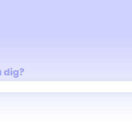
a dig?
fältet är tomt.